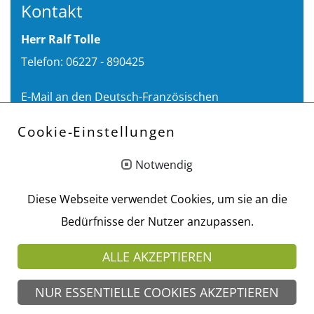
Kontakt
Herr Ralf Tolle
Telefon: 06227 - 890425
E-Mail an den Deutsch-Französischen
Freundeskreis e.V:
Cookie-Einstellungen
info
@dff-walldorf.de
Notwendig
Diese Webseite verwendet Cookies, um sie an die
Aktuelles
Bedürfnisse der Nutzer anzupassen.
Joyeux Noël & Bonne Année 2025!
ALLE AKZEPTIEREN
NUR ESSENTIELLE COOKIES AKZEPTIEREN